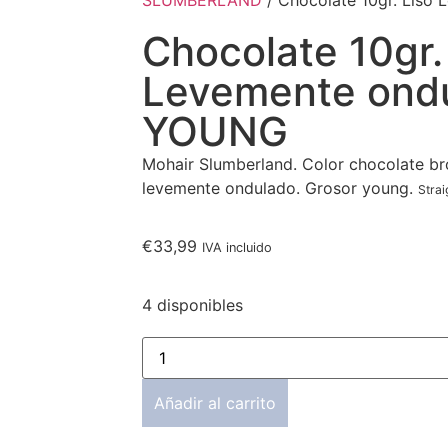
SLUMBERLAND
/ Chocolate 10gr. Liso
Chocolate 10gr.
Levemente ondu
YOUNG
Mohair Slumberland. Color chocolate bro
levemente ondulado. Grosor young.
Strai
€
33,99
IVA incluido
4 disponibles
Añadir al carrito