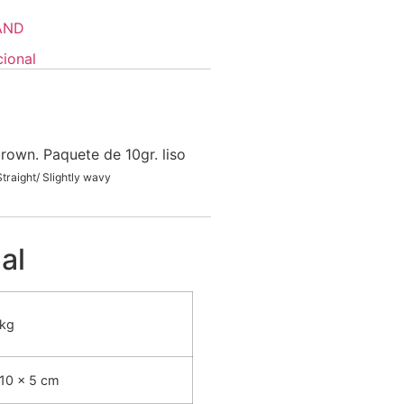
AND
cional
rown. Paquete de 10gr. liso
Straight/ Slightly wavy
al
 kg
 10 × 5 cm