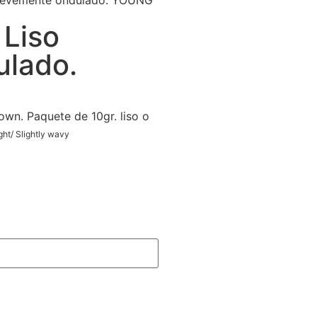
 Levemente ondulado. YOUNG
 Liso
lado.
wn. Paquete de 10gr. liso o
ght/ Slightly wavy