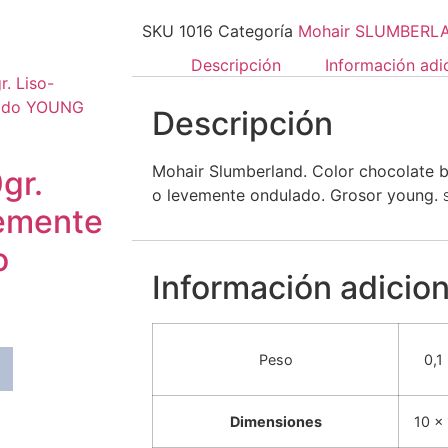
SKU
1016
Categoría
Mohair SLUMBERL
Descripción
Información adi
Descripción
Mohair Slumberland. Color chocolate b
gr.
o levemente ondulado. Grosor young.
vemente
o
Información adicion
Peso
0,1
o
Dimensiones
10 ×