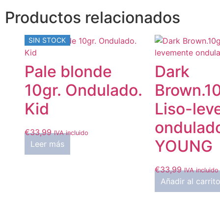
Productos relacionados
SIN STOCK
Pale blonde
Dark
10gr. Ondulado.
Brown.10
Kid
Liso-le
ondulad
€
33,99
IVA incluido
YOUNG
Leer más
€
33,99
IVA incluido
Añadir al carrit