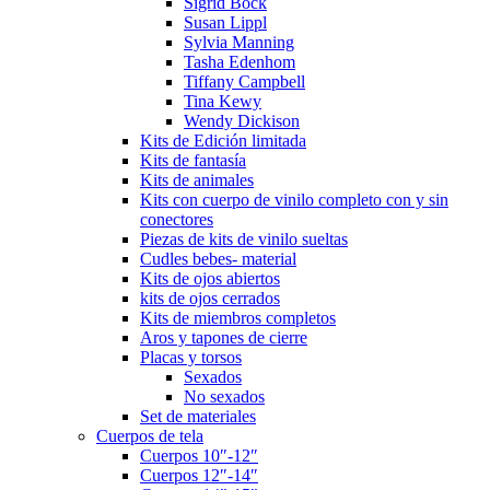
Sigrid Bock
Susan Lippl
Sylvia Manning
Tasha Edenhom
Tiffany Campbell
Tina Kewy
Wendy Dickison
Kits de Edición limitada
Kits de fantasía
Kits de animales
Kits con cuerpo de vinilo completo con y sin
conectores
Piezas de kits de vinilo sueltas
Cudles bebes- material
Kits de ojos abiertos
kits de ojos cerrados
Kits de miembros completos
Aros y tapones de cierre
Placas y torsos
Sexados
No sexados
Set de materiales
Cuerpos de tela
Cuerpos 10″-12″
Cuerpos 12″-14″