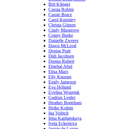
Brit Klinger
Cassia Robini
Cassie Brace
Carol Kneisley
Christa Götzen
Cindy Musgrove
Conny Burke
Danielle Zweers
Dawn McLeod
Denise Pratt
Didi Jacobsen
Donna Rubert
Ebtehal Abul
Elisa Marx
Elly Knoops
Emily Jameson
Eva Helland
Evelina Wosnjuk
Gudrun Legler
Heather Boneham
Heike Kolpin
Ina Volrich
Irina Kaplanskaya
Iveta Eckertova
Jannie de Lange