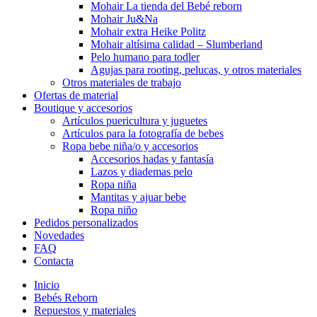
Mohair La tienda del Bebé reborn
Mohair Ju&Na
Mohair extra Heike Politz
Mohair altísima calidad – Slumberland
Pelo humano para todler
Agujas para rooting, pelucas, y otros materiales
Otros materiales de trabajo
Ofertas de material
Boutique y accesorios
Artículos puericultura y juguetes
Artículos para la fotografía de bebes
Ropa bebe niña/o y accesorios
Accesorios hadas y fantasía
Lazos y diademas pelo
Ropa niña
Mantitas y ajuar bebe
Ropa niño
Pedidos personalizados
Novedades
FAQ
Contacta
Inicio
Bebés Reborn
Repuestos y materiales