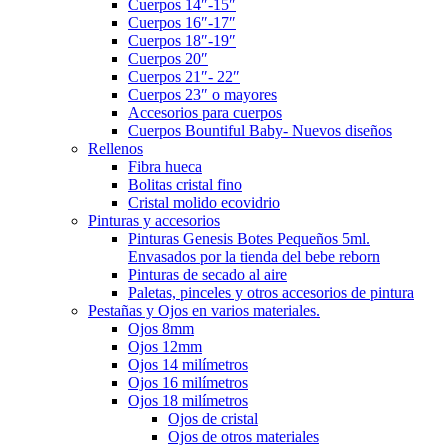
Cuerpos 14″-15″
Cuerpos 16″-17″
Cuerpos 18″-19″
Cuerpos 20″
Cuerpos 21″- 22″
Cuerpos 23″ o mayores
Accesorios para cuerpos
Cuerpos Bountiful Baby- Nuevos diseños
Rellenos
Fibra hueca
Bolitas cristal fino
Cristal molido ecovidrio
Pinturas y accesorios
Pinturas Genesis Botes Pequeños 5ml.
Envasados por la tienda del bebe reborn
Pinturas de secado al aire
Paletas, pinceles y otros accesorios de pintura
Pestañas y Ojos en varios materiales.
Ojos 8mm
Ojos 12mm
Ojos 14 milímetros
Ojos 16 milímetros
Ojos 18 milímetros
Ojos de cristal
Ojos de otros materiales