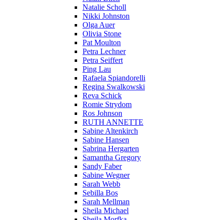
Natalie Scholl
Nikki Johnston
Olga Auer
Olivia Stone
Pat Moulton
Petra Lechner
Petra Seiffert
Ping Lau
Rafaela Spiandorelli
Regina Swalkowski
Reva Schick
Romie Strydom
Ros Johnson
RUTH ANNETTE
Sabine Altenkirch
Sabine Hansen
Sabrina Hergarten
Samantha Gregory
Sandy Faber
Sabine Wegner
Sarah Webb
Sebilla Bos
Sarah Mellman
Sheila Michael
Sheila Morfka