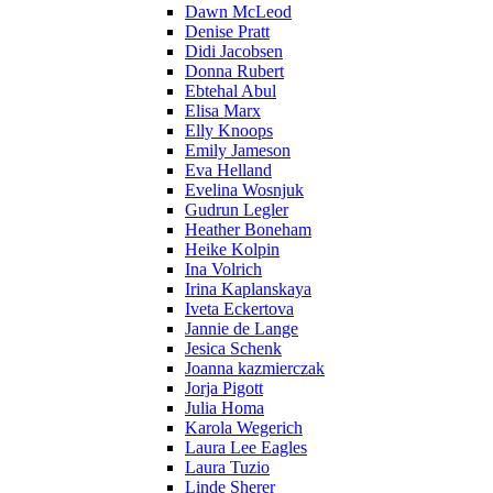
Dawn McLeod
Denise Pratt
Didi Jacobsen
Donna Rubert
Ebtehal Abul
Elisa Marx
Elly Knoops
Emily Jameson
Eva Helland
Evelina Wosnjuk
Gudrun Legler
Heather Boneham
Heike Kolpin
Ina Volrich
Irina Kaplanskaya
Iveta Eckertova
Jannie de Lange
Jesica Schenk
Joanna kazmierczak
Jorja Pigott
Julia Homa
Karola Wegerich
Laura Lee Eagles
Laura Tuzio
Linde Sherer