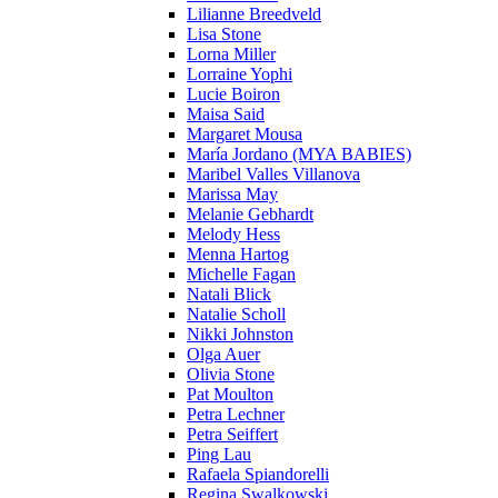
Lilianne Breedveld
Lisa Stone
Lorna Miller
Lorraine Yophi
Lucie Boiron
Maisa Said
Margaret Mousa
María Jordano (MYA BABIES)
Maribel Valles Villanova
Marissa May
Melanie Gebhardt
Melody Hess
Menna Hartog
Michelle Fagan
Natali Blick
Natalie Scholl
Nikki Johnston
Olga Auer
Olivia Stone
Pat Moulton
Petra Lechner
Petra Seiffert
Ping Lau
Rafaela Spiandorelli
Regina Swalkowski