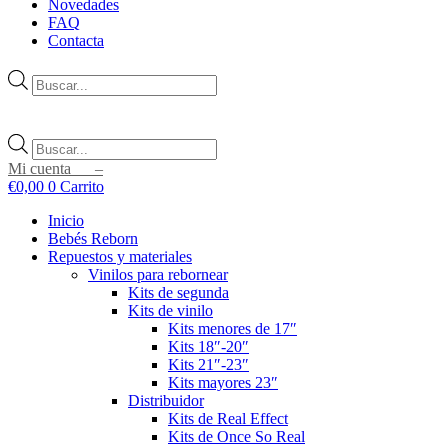
Novedades
FAQ
Contacta
Búsqueda
de
productos
Búsqueda
de
Mi cuenta –
productos
€
0,00
0
Carrito
Inicio
Bebés Reborn
Repuestos y materiales
Vinilos para rebornear
Kits de segunda
Kits de vinilo
Kits menores de 17″
Kits 18″-20″
Kits 21″-23″
Kits mayores 23″
Distribuidor
Kits de Real Effect
Kits de Once So Real