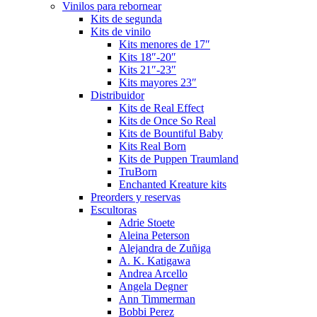
Vinilos para rebornear
Kits de segunda
Kits de vinilo
Kits menores de 17″
Kits 18″-20″
Kits 21″-23″
Kits mayores 23″
Distribuidor
Kits de Real Effect
Kits de Once So Real
Kits de Bountiful Baby
Kits Real Born
Kits de Puppen Traumland
TruBorn
Enchanted Kreature kits
Preorders y reservas
Escultoras
Adrie Stoete
Aleina Peterson
Alejandra de Zuñiga
A. K. Katigawa
Andrea Arcello
Angela Degner
Ann Timmerman
Bobbi Perez