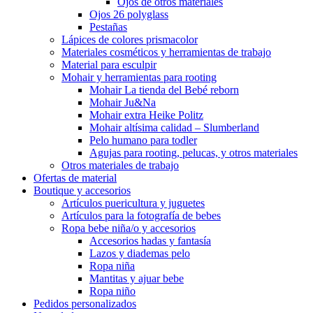
Ojos de otros materiales
Ojos 26 polyglass
Pestañas
Lápices de colores prismacolor
Materiales cosméticos y herramientas de trabajo
Material para esculpir
Mohair y herramientas para rooting
Mohair La tienda del Bebé reborn
Mohair Ju&Na
Mohair extra Heike Politz
Mohair altísima calidad – Slumberland
Pelo humano para todler
Agujas para rooting, pelucas, y otros materiales
Otros materiales de trabajo
Ofertas de material
Boutique y accesorios
Artículos puericultura y juguetes
Artículos para la fotografía de bebes
Ropa bebe niña/o y accesorios
Accesorios hadas y fantasía
Lazos y diademas pelo
Ropa niña
Mantitas y ajuar bebe
Ropa niño
Pedidos personalizados