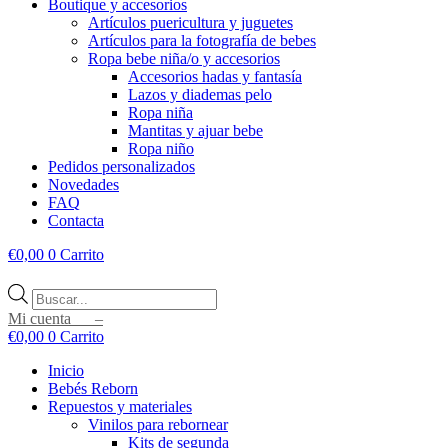
Boutique y accesorios
Artículos puericultura y juguetes
Artículos para la fotografía de bebes
Ropa bebe niña/o y accesorios
Accesorios hadas y fantasía
Lazos y diademas pelo
Ropa niña
Mantitas y ajuar bebe
Ropa niño
Pedidos personalizados
Novedades
FAQ
Contacta
€
0,00
0
Carrito
Búsqueda
de
Mi cuenta –
productos
€
0,00
0
Carrito
Inicio
Bebés Reborn
Repuestos y materiales
Vinilos para rebornear
Kits de segunda