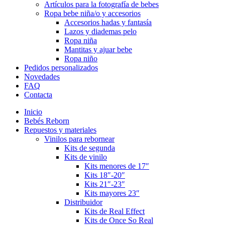
Artículos para la fotografía de bebes
Ropa bebe niña/o y accesorios
Accesorios hadas y fantasía
Lazos y diademas pelo
Ropa niña
Mantitas y ajuar bebe
Ropa niño
Pedidos personalizados
Novedades
FAQ
Contacta
Inicio
Bebés Reborn
Repuestos y materiales
Vinilos para rebornear
Kits de segunda
Kits de vinilo
Kits menores de 17″
Kits 18″-20″
Kits 21″-23″
Kits mayores 23″
Distribuidor
Kits de Real Effect
Kits de Once So Real