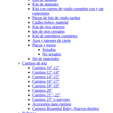
Kits de animales
Kits con cuerpo de vinilo completo con y sin
conectores
Piezas de kits de vinilo sueltas
Cudles bebes- material
Kits de ojos abiertos
kits de ojos cerrados
Kits de miembros completos
Aros y tapones de cierre
Placas y torsos
Sexados
No sexados
Set de materiales
Cuerpos de tela
Cuerpos 10″-12″
Cuerpos 12″-14″
Cuerpos 14″-15″
Cuerpos 16″-17″
Cuerpos 18″-19″
Cuerpos 20″
Cuerpos 21″- 22″
Cuerpos 23″ o mayores
Accesorios para cuerpos
Cuerpos Bountiful Baby- Nuevos diseños