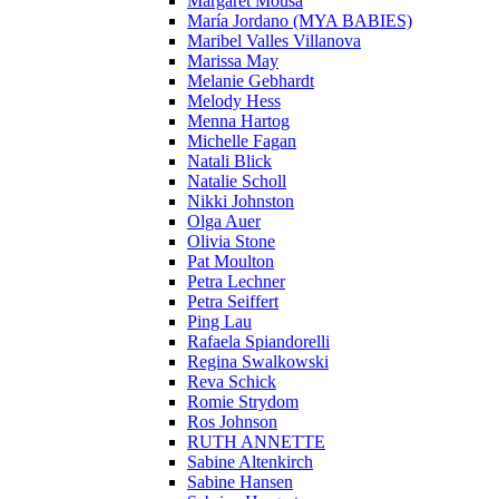
Margaret Mousa
María Jordano (MYA BABIES)
Maribel Valles Villanova
Marissa May
Melanie Gebhardt
Melody Hess
Menna Hartog
Michelle Fagan
Natali Blick
Natalie Scholl
Nikki Johnston
Olga Auer
Olivia Stone
Pat Moulton
Petra Lechner
Petra Seiffert
Ping Lau
Rafaela Spiandorelli
Regina Swalkowski
Reva Schick
Romie Strydom
Ros Johnson
RUTH ANNETTE
Sabine Altenkirch
Sabine Hansen