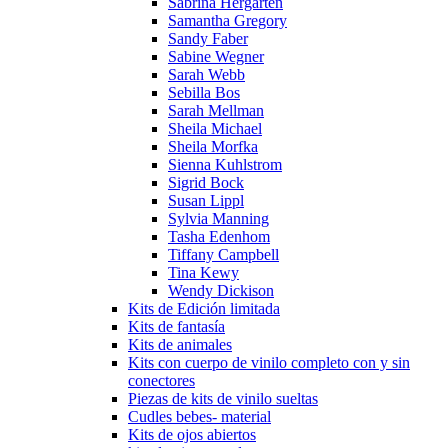
Sabrina Hergarten
Samantha Gregory
Sandy Faber
Sabine Wegner
Sarah Webb
Sebilla Bos
Sarah Mellman
Sheila Michael
Sheila Morfka
Sienna Kuhlstrom
Sigrid Bock
Susan Lippl
Sylvia Manning
Tasha Edenhom
Tiffany Campbell
Tina Kewy
Wendy Dickison
Kits de Edición limitada
Kits de fantasía
Kits de animales
Kits con cuerpo de vinilo completo con y sin
conectores
Piezas de kits de vinilo sueltas
Cudles bebes- material
Kits de ojos abiertos