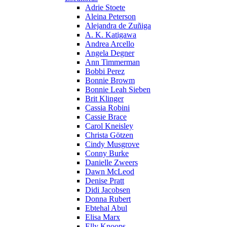
Adrie Stoete
Aleina Peterson
Alejandra de Zuñiga
A. K. Katigawa
Andrea Arcello
Angela Degner
Ann Timmerman
Bobbi Perez
Bonnie Browm
Bonnie Leah Sieben
Brit Klinger
Cassia Robini
Cassie Brace
Carol Kneisley
Christa Götzen
Cindy Musgrove
Conny Burke
Danielle Zweers
Dawn McLeod
Denise Pratt
Didi Jacobsen
Donna Rubert
Ebtehal Abul
Elisa Marx
Elly Knoops