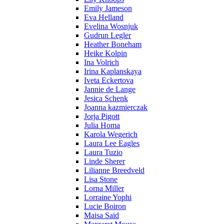
Emily Jameson
Eva Helland
Evelina Wosnjuk
Gudrun Legler
Heather Boneham
Heike Kolpin
Ina Volrich
Irina Kaplanskaya
Iveta Eckertova
Jannie de Lange
Jesica Schenk
Joanna kazmierczak
Jorja Pigott
Julia Homa
Karola Wegerich
Laura Lee Eagles
Laura Tuzio
Linde Sherer
Lilianne Breedveld
Lisa Stone
Lorna Miller
Lorraine Yophi
Lucie Boiron
Maisa Said