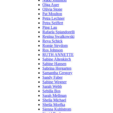
Nikki Johnston
Olga Auer
Olivia Stone
Pat Moulton
Petra Lechner
Petra Seiffert
Ping Lau
Rafaela Spiandorelli
Regina Swalkowski
Reva Schick
Romie Strydom
Ros Johnson
RUTH ANNETTE
Sabine Altenkirch
Sabine Hansen
Sabrina Hergarten
Samantha Gregory
Sandy Faber
Sabine Wegner
Sarah Webb
Sebilla Bos
Sarah Mellman
Sheila Michael
Sheila Morfka
Sienna Kuhlstrom