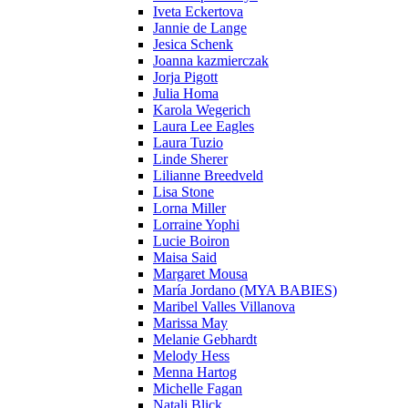
Iveta Eckertova
Jannie de Lange
Jesica Schenk
Joanna kazmierczak
Jorja Pigott
Julia Homa
Karola Wegerich
Laura Lee Eagles
Laura Tuzio
Linde Sherer
Lilianne Breedveld
Lisa Stone
Lorna Miller
Lorraine Yophi
Lucie Boiron
Maisa Said
Margaret Mousa
María Jordano (MYA BABIES)
Maribel Valles Villanova
Marissa May
Melanie Gebhardt
Melody Hess
Menna Hartog
Michelle Fagan
Natali Blick