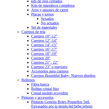
kits de ojos cerrados
Kits de miembros completos
Aros y tapones de cierre
Placas y torsos
Sexados
No sexados
Set de materiales
Cuerpos de tela
Cuerpos 10″-12″
Cuerpos 12″-14″
Cuerpos 14″-15″
Cuerpos 16″-17″
Cuerpos 18″-19″
Cuerpos 20″
Cuerpos 21″- 22″
Cuerpos 23″ o mayores
Accesorios para cuerpos
Cuerpos Bountiful Baby- Nuevos diseños
Rellenos
Fibra hueca
Bolitas cristal fino
Cristal molido ecovidrio
Pinturas y accesorios
Pinturas Genesis Botes Pequeños 5ml.
Envasados por la tienda del bebe reborn