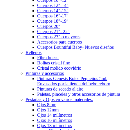
Cuerpos 10″-12″
Cuerpos 12″-14″
Cuerpos 14″-15″
Cuerpos 16″-17″
Cuerpos 18″-19″
Cuerpos 20″
Cuerpos 21″- 22″
Cuerpos 23″ o mayores
Accesorios para cuerpos
Cuerpos Bountiful Baby- Nuevos diseños
Rellenos
Fibra hueca
Bolitas cristal fino
Cristal molido ecovidrio
Pinturas y accesorios
Pinturas Genesis Botes Pequeños 5ml.
Envasados por la tienda del bebe reborn
Pinturas de secado al aire
Paletas, pinceles y otros accesorios de pintura
Pestañas y Ojos en varios materiales.
Ojos 8mm
Ojos 12mm
Ojos 14 milímetros
Ojos 16 milímetros
Ojos 18 milímetros