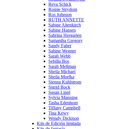
Reva Schick
Romie Strydom
Ros Johnson
RUTH ANNETTE
Sabine Altenkirch
Sabine Hansen
Sabrina Hergarten
Samantha Gregory
Sandy Faber
Sabine Wegner
Sarah Webb
Sebilla Bos
Sarah Mellman
Sheila Michael
Sheila Morfka
Sienna Kuhlstrom
Sigrid Bock
Susan Lippl
Sylvia Manning
Tasha Edenhom
Tiffany Campbell
Tina Kewy
Wendy Dickison
Kits de Edición limitada
Kits de fantasía