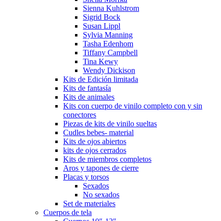
Sienna Kuhlstrom
Sigrid Bock
Susan Lippl
Sylvia Manning
Tasha Edenhom
Tiffany Campbell
Tina Kewy
Wendy Dickison
Kits de Edición limitada
Kits de fantasía
Kits de animales
Kits con cuerpo de vinilo completo con y sin
conectores
Piezas de kits de vinilo sueltas
Cudles bebes- material
Kits de ojos abiertos
kits de ojos cerrados
Kits de miembros completos
Aros y tapones de cierre
Placas y torsos
Sexados
No sexados
Set de materiales
Cuerpos de tela