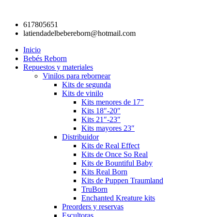
OFERTA
Ir
al
617805651
contenido
latiendadelbebereborn@hotmail.com
Inicio
Bebés Reborn
Repuestos y materiales
Vinilos para rebornear
Kits de segunda
Kits de vinilo
Kits menores de 17″
Kits 18″-20″
Kits 21″-23″
Kits mayores 23″
Distribuidor
Kits de Real Effect
Kits de Once So Real
Kits de Bountiful Baby
Kits Real Born
Kits de Puppen Traumland
TruBorn
Enchanted Kreature kits
Preorders y reservas
Escultoras