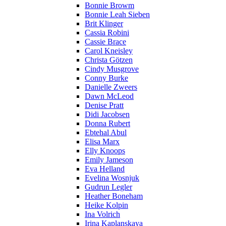
Bonnie Browm
Bonnie Leah Sieben
Brit Klinger
Cassia Robini
Cassie Brace
Carol Kneisley
Christa Götzen
Cindy Musgrove
Conny Burke
Danielle Zweers
Dawn McLeod
Denise Pratt
Didi Jacobsen
Donna Rubert
Ebtehal Abul
Elisa Marx
Elly Knoops
Emily Jameson
Eva Helland
Evelina Wosnjuk
Gudrun Legler
Heather Boneham
Heike Kolpin
Ina Volrich
Irina Kaplanskaya