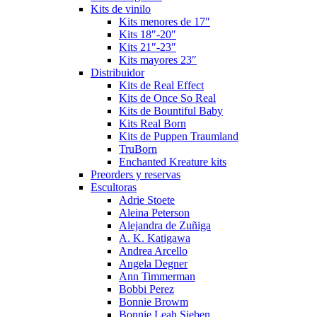
Kits de vinilo
Kits menores de 17″
Kits 18″-20″
Kits 21″-23″
Kits mayores 23″
Distribuidor
Kits de Real Effect
Kits de Once So Real
Kits de Bountiful Baby
Kits Real Born
Kits de Puppen Traumland
TruBorn
Enchanted Kreature kits
Preorders y reservas
Escultoras
Adrie Stoete
Aleina Peterson
Alejandra de Zuñiga
A. K. Katigawa
Andrea Arcello
Angela Degner
Ann Timmerman
Bobbi Perez
Bonnie Browm
Bonnie Leah Sieben