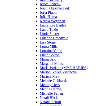
Jesica Schenk
Joanna kazmierczak
Jorja Pigott
Julia Homa
Karola Wegerich
Laura Lee Eagles
Laura Tuzio
Linde Sherer
Lilianne Breedveld
Lisa Stone
Lorna Miller
Lorraine Yophi
Lucie Boiron
Maisa Said
Margaret Mousa
María Jordano (MYA BABIES)
Maribel Valles Villanova
Marissa May
Melanie Gebhardt
Melody Hess
Menna Hartog
Michelle Fagan
Natali Blick
Natalie Scholl