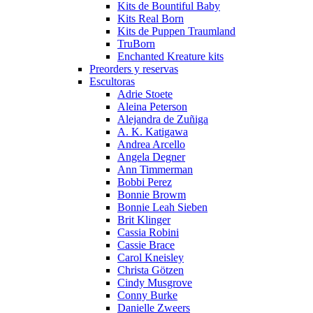
Kits de Bountiful Baby
Kits Real Born
Kits de Puppen Traumland
TruBorn
Enchanted Kreature kits
Preorders y reservas
Escultoras
Adrie Stoete
Aleina Peterson
Alejandra de Zuñiga
A. K. Katigawa
Andrea Arcello
Angela Degner
Ann Timmerman
Bobbi Perez
Bonnie Browm
Bonnie Leah Sieben
Brit Klinger
Cassia Robini
Cassie Brace
Carol Kneisley
Christa Götzen
Cindy Musgrove
Conny Burke
Danielle Zweers