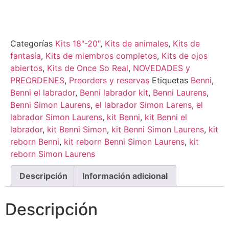
Categorías
Kits 18"-20"
,
Kits de animales
,
Kits de
fantasía
,
Kits de miembros completos
,
Kits de ojos
abiertos
,
Kits de Once So Real
,
NOVEDADES y
PREORDENES
,
Preorders y reservas
Etiquetas
Benni
,
Benni el labrador
,
Benni labrador kit
,
Benni Laurens
,
Benni Simon Laurens
,
el labrador Simon Larens
,
el
labrador Simon Laurens
,
kit Benni
,
kit Benni el
labrador
,
kit Benni Simon
,
kit Benni Simon Laurens
,
kit
reborn Benni
,
kit reborn Benni Simon Laurens
,
kit
reborn Simon Laurens
Descripción
Información adicional
Descripción