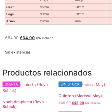
Plugs
Rings
Head
35mm
58mm
Legs
30mm
50mm
Arms
20mm
mm
€
84,90
€
64,90
IVA incluido
Sin existencias
Productos relacionados
OFERTA
SIN STOCK
Quinton (Marissa May)
Noah despierta (Reva
€
49,99
€
42,99
IVA incluido
Schick)