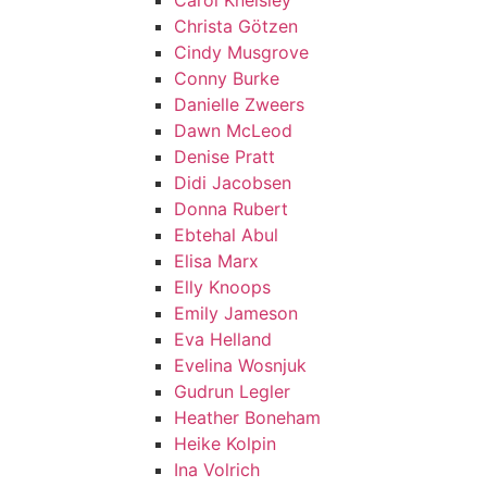
Carol Kneisley
Christa Götzen
Cindy Musgrove
Conny Burke
Danielle Zweers
Dawn McLeod
Denise Pratt
Didi Jacobsen
Donna Rubert
Ebtehal Abul
Elisa Marx
Elly Knoops
Emily Jameson
Eva Helland
Evelina Wosnjuk
Gudrun Legler
Heather Boneham
Heike Kolpin
Ina Volrich