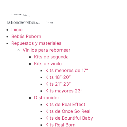
Ir
al
617805651
contenido
latiendadelbebereborn@hotmail.com
Inicio
Bebés Reborn
Repuestos y materiales
Vinilos para rebornear
Kits de segunda
Kits de vinilo
Kits menores de 17″
Kits 18″-20″
Kits 21″-23″
Kits mayores 23″
Distribuidor
Kits de Real Effect
Kits de Once So Real
Kits de Bountiful Baby
Kits Real Born