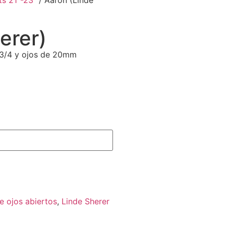
ts 21"-23"
/ Aaron (Linde
erer)
 3/4 y ojos de 20mm
de ojos abiertos
,
Linde Sherer