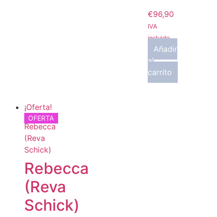
€
96,90
IVA
incluido
Añadir
al
carrito
¡Oferta!
OFERTA
Rebecca
(Reva
Schick)