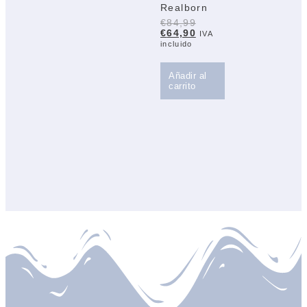
Realborn
€
84,99
€
64,90
IVA
incluido
Añadir al
carrito