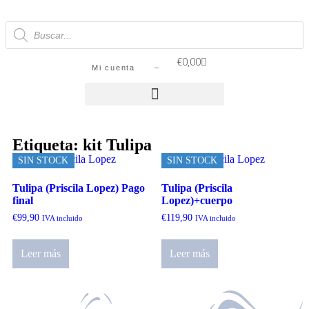
€
0,00
Mi cuenta –
Etiqueta: kit Tulipa
SIN STOCK
SIN STOCK
Tulipa (Priscila Lopez) Pago
Tulipa (Priscila
final
Lopez)+cuerpo
€
99,90
€
119,90
IVA incluido
IVA incluido
Leer más
Leer más