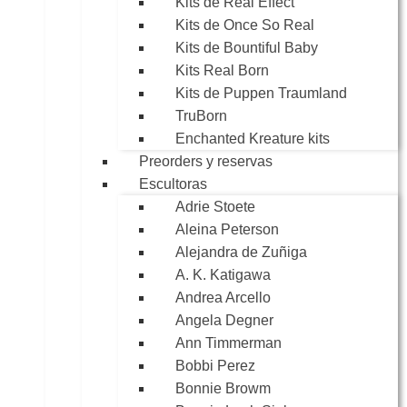
Kits de Real Effect
Kits de Once So Real
Kits de Bountiful Baby
Kits Real Born
Kits de Puppen Traumland
TruBorn
Enchanted Kreature kits
Preorders y reservas
Escultoras
Adrie Stoete
Aleina Peterson
Alejandra de Zuñiga
A. K. Katigawa
Andrea Arcello
Angela Degner
Ann Timmerman
Bobbi Perez
Bonnie Browm