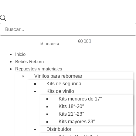
€
0,00
Mi cuenta –
Inicio
Bebés Reborn
Repuestos y materiales
Vinilos para rebornear
Kits de segunda
Kits de vinilo
Kits menores de 17″
Kits 18″-20″
Kits 21″-23″
Kits mayores 23″
Distribuidor