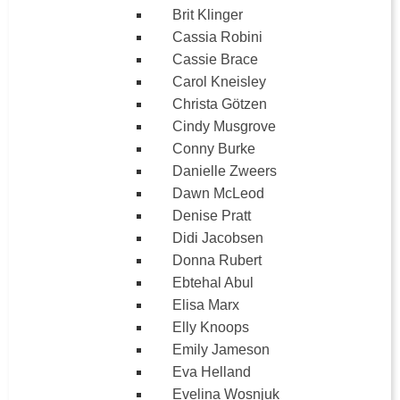
Brit Klinger
Cassia Robini
Cassie Brace
Carol Kneisley
Christa Götzen
Cindy Musgrove
Conny Burke
Danielle Zweers
Dawn McLeod
Denise Pratt
Didi Jacobsen
Donna Rubert
Ebtehal Abul
Elisa Marx
Elly Knoops
Emily Jameson
Eva Helland
Evelina Wosnjuk