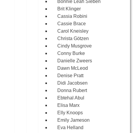
Bonnie Leah Sieben
Brit Klinger
Cassia Robini
Cassie Brace
Carol Kneisley
Christa Götzen
Cindy Musgrove
Conny Burke
Danielle Zweers
Dawn McLeod
Denise Pratt
Didi Jacobsen
Donna Rubert
Ebtehal Abul
Elisa Marx
Elly Knoops
Emily Jameson
Eva Helland