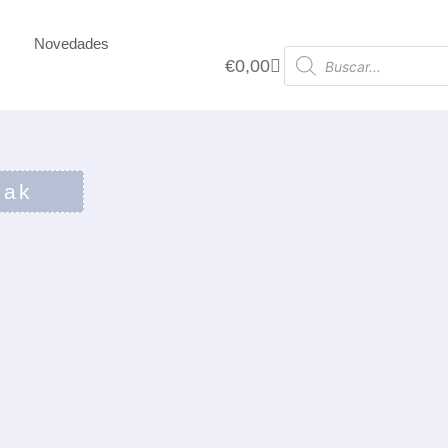
Novedades
€
0,00
zak