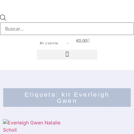
€
0,00
Mi cuenta –
Etiqueta: kit Everleigh
Gwen