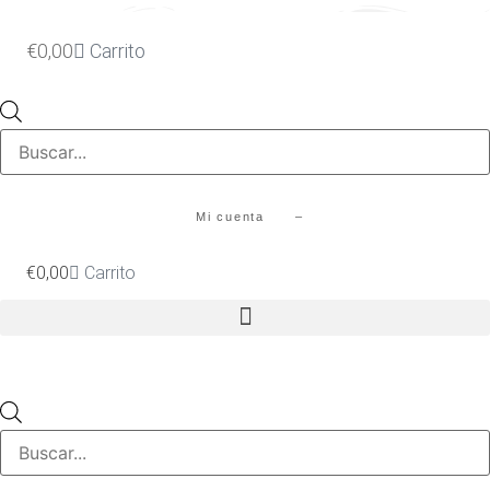
Ir
al
€
0,00
Carrito
contenido
Búsqueda
de
productos
Mi cuenta –
€
0,00
Carrito
Búsqueda
de
productos