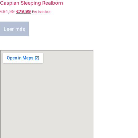
Caspian Sleeping Realborn
El
El
€
84,99
€
79,99
IVA incluido
precio
precio
original
actual
Leer más
era:
es:
€84,99.
€79,99.