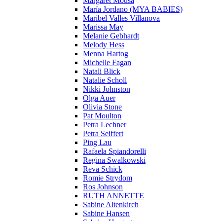
Margaret Mousa
María Jordano (MYA BABIES)
Maribel Valles Villanova
Marissa May
Melanie Gebhardt
Melody Hess
Menna Hartog
Michelle Fagan
Natali Blick
Natalie Scholl
Nikki Johnston
Olga Auer
Olivia Stone
Pat Moulton
Petra Lechner
Petra Seiffert
Ping Lau
Rafaela Spiandorelli
Regina Swalkowski
Reva Schick
Romie Strydom
Ros Johnson
RUTH ANNETTE
Sabine Altenkirch
Sabine Hansen