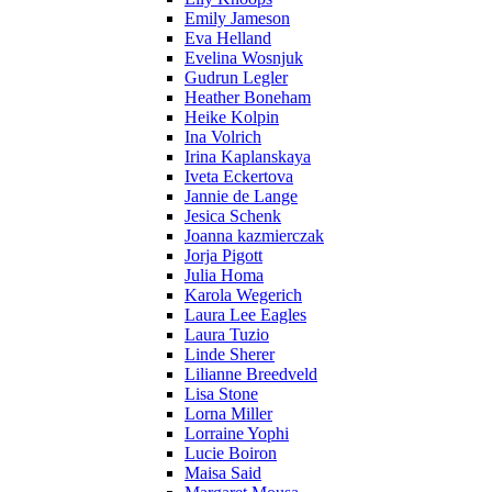
Emily Jameson
Eva Helland
Evelina Wosnjuk
Gudrun Legler
Heather Boneham
Heike Kolpin
Ina Volrich
Irina Kaplanskaya
Iveta Eckertova
Jannie de Lange
Jesica Schenk
Joanna kazmierczak
Jorja Pigott
Julia Homa
Karola Wegerich
Laura Lee Eagles
Laura Tuzio
Linde Sherer
Lilianne Breedveld
Lisa Stone
Lorna Miller
Lorraine Yophi
Lucie Boiron
Maisa Said