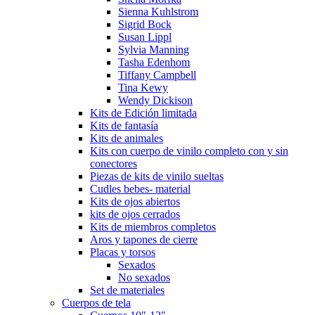
Sienna Kuhlstrom
Sigrid Bock
Susan Lippl
Sylvia Manning
Tasha Edenhom
Tiffany Campbell
Tina Kewy
Wendy Dickison
Kits de Edición limitada
Kits de fantasía
Kits de animales
Kits con cuerpo de vinilo completo con y sin
conectores
Piezas de kits de vinilo sueltas
Cudles bebes- material
Kits de ojos abiertos
kits de ojos cerrados
Kits de miembros completos
Aros y tapones de cierre
Placas y torsos
Sexados
No sexados
Set de materiales
Cuerpos de tela