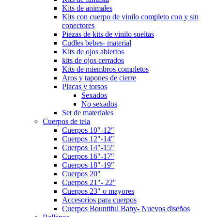
Kits de animales
Kits con cuerpo de vinilo completo con y sin
conectores
Piezas de kits de vinilo sueltas
Cudles bebes- material
Kits de ojos abiertos
kits de ojos cerrados
Kits de miembros completos
Aros y tapones de cierre
Placas y torsos
Sexados
No sexados
Set de materiales
Cuerpos de tela
Cuerpos 10″-12″
Cuerpos 12″-14″
Cuerpos 14″-15″
Cuerpos 16″-17″
Cuerpos 18″-19″
Cuerpos 20″
Cuerpos 21″- 22″
Cuerpos 23″ o mayores
Accesorios para cuerpos
Cuerpos Bountiful Baby- Nuevos diseños