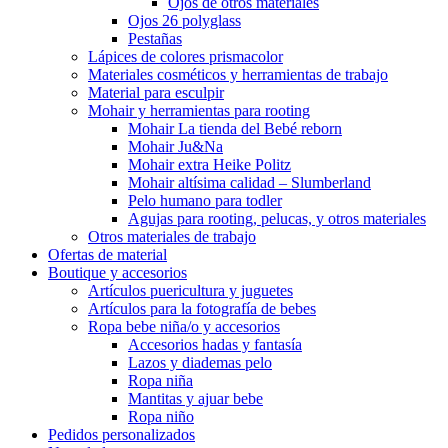
Ojos de otros materiales
Ojos 26 polyglass
Pestañas
Lápices de colores prismacolor
Materiales cosméticos y herramientas de trabajo
Material para esculpir
Mohair y herramientas para rooting
Mohair La tienda del Bebé reborn
Mohair Ju&Na
Mohair extra Heike Politz
Mohair altísima calidad – Slumberland
Pelo humano para todler
Agujas para rooting, pelucas, y otros materiales
Otros materiales de trabajo
Ofertas de material
Boutique y accesorios
Artículos puericultura y juguetes
Artículos para la fotografía de bebes
Ropa bebe niña/o y accesorios
Accesorios hadas y fantasía
Lazos y diademas pelo
Ropa niña
Mantitas y ajuar bebe
Ropa niño
Pedidos personalizados