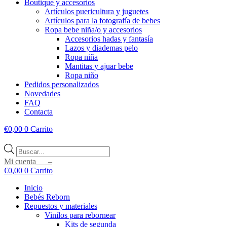
Boutique y accesorios
Artículos puericultura y juguetes
Artículos para la fotografía de bebes
Ropa bebe niña/o y accesorios
Accesorios hadas y fantasía
Lazos y diademas pelo
Ropa niña
Mantitas y ajuar bebe
Ropa niño
Pedidos personalizados
Novedades
FAQ
Contacta
€
0,00
0
Carrito
Búsqueda
de
Mi cuenta –
productos
€
0,00
0
Carrito
Inicio
Bebés Reborn
Repuestos y materiales
Vinilos para rebornear
Kits de segunda