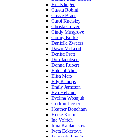
Brit Klinger
Cassia Robini
Cassie Brace
Carol Kneisley
Christa Götzen
Cindy Musgrove
Conny Burke
Danielle Zweers
Dawn McLeod
Denise Pratt
Didi Jacobsen
Donna Rubert
Ebtehal Abul
Elisa Marx
Elly Knoops
Emily Jameson
Eva Helland
Evelina Wosnjuk
Gudrun Legler
Heather Boneham
Heike Kolpin
Ina Volrich
Irina Kaplanskaya
Iveta Eckertova
Jannie de Lange