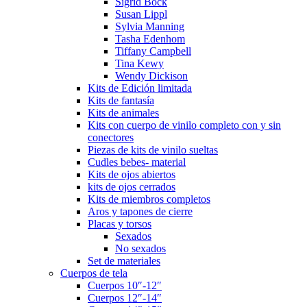
Sigrid Bock
Susan Lippl
Sylvia Manning
Tasha Edenhom
Tiffany Campbell
Tina Kewy
Wendy Dickison
Kits de Edición limitada
Kits de fantasía
Kits de animales
Kits con cuerpo de vinilo completo con y sin
conectores
Piezas de kits de vinilo sueltas
Cudles bebes- material
Kits de ojos abiertos
kits de ojos cerrados
Kits de miembros completos
Aros y tapones de cierre
Placas y torsos
Sexados
No sexados
Set de materiales
Cuerpos de tela
Cuerpos 10″-12″
Cuerpos 12″-14″