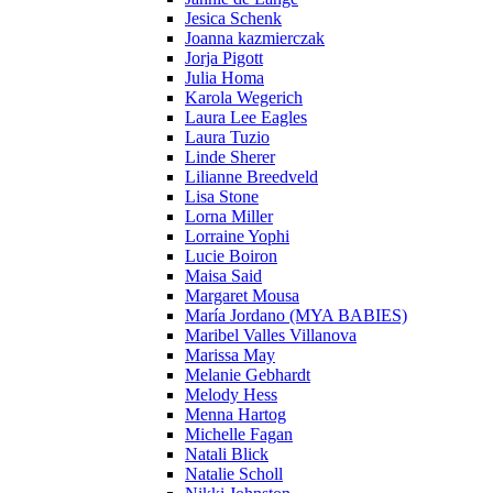
Jesica Schenk
Joanna kazmierczak
Jorja Pigott
Julia Homa
Karola Wegerich
Laura Lee Eagles
Laura Tuzio
Linde Sherer
Lilianne Breedveld
Lisa Stone
Lorna Miller
Lorraine Yophi
Lucie Boiron
Maisa Said
Margaret Mousa
María Jordano (MYA BABIES)
Maribel Valles Villanova
Marissa May
Melanie Gebhardt
Melody Hess
Menna Hartog
Michelle Fagan
Natali Blick
Natalie Scholl