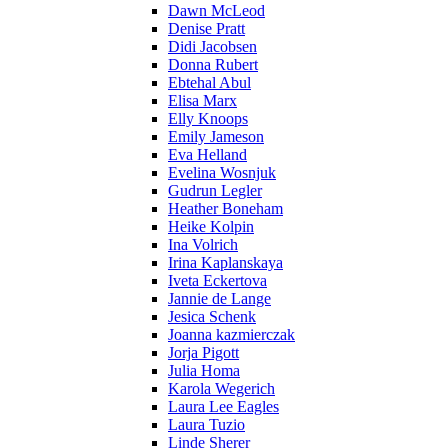
Dawn McLeod
Denise Pratt
Didi Jacobsen
Donna Rubert
Ebtehal Abul
Elisa Marx
Elly Knoops
Emily Jameson
Eva Helland
Evelina Wosnjuk
Gudrun Legler
Heather Boneham
Heike Kolpin
Ina Volrich
Irina Kaplanskaya
Iveta Eckertova
Jannie de Lange
Jesica Schenk
Joanna kazmierczak
Jorja Pigott
Julia Homa
Karola Wegerich
Laura Lee Eagles
Laura Tuzio
Linde Sherer