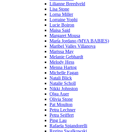
Lilianne Breedveld
Lisa Stone
Lorna Miller
Lorraine Yophi
Lucie Boiron
Maisa Said
Margaret Mousa
María Jordano (MYA BABIES)
Maribel Valles Villanova
Marissa May
Melanie Gebhardt
Melody Hess
Menna Hartog
Michelle Fagan
Natali Blick
Natalie Scholl
Nikki Johnston
Olga Auer
Olivia Stone
Pat Moulton
Petra Lechner
Petra Seiffert
Ping Lau
Rafaela Spiandorelli
Regina Swalkowski