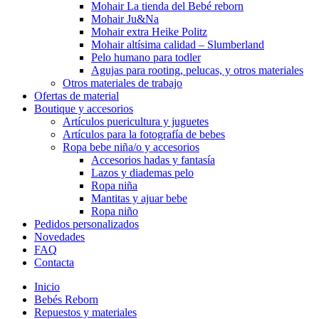
Mohair La tienda del Bebé reborn
Mohair Ju&Na
Mohair extra Heike Politz
Mohair altísima calidad – Slumberland
Pelo humano para todler
Agujas para rooting, pelucas, y otros materiales
Otros materiales de trabajo
Ofertas de material
Boutique y accesorios
Artículos puericultura y juguetes
Artículos para la fotografía de bebes
Ropa bebe niña/o y accesorios
Accesorios hadas y fantasía
Lazos y diademas pelo
Ropa niña
Mantitas y ajuar bebe
Ropa niño
Pedidos personalizados
Novedades
FAQ
Contacta
Inicio
Bebés Reborn
Repuestos y materiales