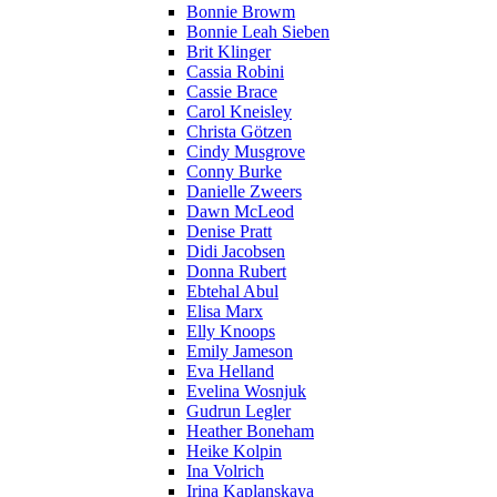
Bonnie Browm
Bonnie Leah Sieben
Brit Klinger
Cassia Robini
Cassie Brace
Carol Kneisley
Christa Götzen
Cindy Musgrove
Conny Burke
Danielle Zweers
Dawn McLeod
Denise Pratt
Didi Jacobsen
Donna Rubert
Ebtehal Abul
Elisa Marx
Elly Knoops
Emily Jameson
Eva Helland
Evelina Wosnjuk
Gudrun Legler
Heather Boneham
Heike Kolpin
Ina Volrich
Irina Kaplanskaya