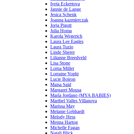
Iveta Eckertova
Jannie de Lange
Jesica Schenk
Joanna kazmierczak
Jorja Pigott
Julia Homa
Karola Wegerich
Laura Lee Eagles
Laura Tuzio
Linde Sherer
Lilianne Breedveld
Lisa Stone
Lorna Miller
Lorraine Yophi
Lucie Boiron
Maisa Said
Margaret Mousa
María Jordano (MYA BABIES)
Maribel Valles Villanova
Marissa May
Melanie Gebhardt
Melody Hess
Menna Hartog
Michelle Fagan
Natali Blick