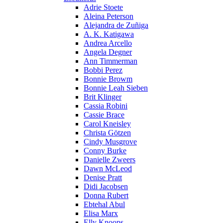
Adrie Stoete
Aleina Peterson
Alejandra de Zuñiga
A. K. Katigawa
Andrea Arcello
Angela Degner
Ann Timmerman
Bobbi Perez
Bonnie Browm
Bonnie Leah Sieben
Brit Klinger
Cassia Robini
Cassie Brace
Carol Kneisley
Christa Götzen
Cindy Musgrove
Conny Burke
Danielle Zweers
Dawn McLeod
Denise Pratt
Didi Jacobsen
Donna Rubert
Ebtehal Abul
Elisa Marx
Elly Knoops