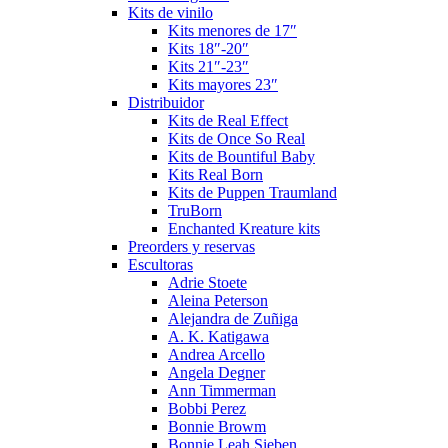
Kits de vinilo
Kits menores de 17″
Kits 18″-20″
Kits 21″-23″
Kits mayores 23″
Distribuidor
Kits de Real Effect
Kits de Once So Real
Kits de Bountiful Baby
Kits Real Born
Kits de Puppen Traumland
TruBorn
Enchanted Kreature kits
Preorders y reservas
Escultoras
Adrie Stoete
Aleina Peterson
Alejandra de Zuñiga
A. K. Katigawa
Andrea Arcello
Angela Degner
Ann Timmerman
Bobbi Perez
Bonnie Browm
Bonnie Leah Sieben