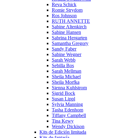
Reva Schick
Romie Strydom
Ros Johnson
RUTH ANNETTE
Sabine Altenkirch
Sabine Hansen
Sabrina Hergarten
Samantha Gregory
Sandy Faber
Sabine Wegner
Sarah Webb
Sebilla Bos
Sarah Mellman
Sheila Michael
Sheila Morfka
Sienna Kuhlstrom
Sigrid Bock
Susan Lippl
Sylvia Manning
Tasha Edenhom
Tiffany Campbell
Tina Kewy
Wendy Dickison
Kits de Edición limitada
Kits de fantasía