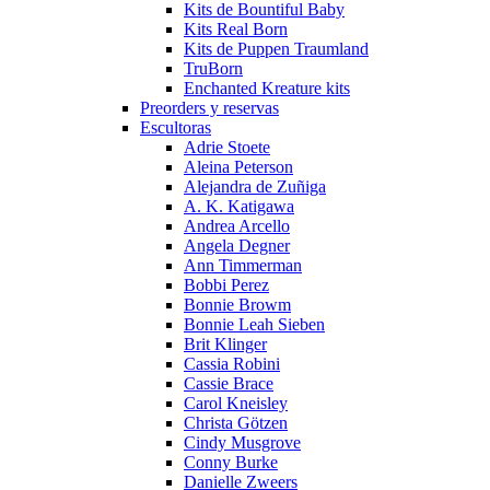
Kits de Bountiful Baby
Kits Real Born
Kits de Puppen Traumland
TruBorn
Enchanted Kreature kits
Preorders y reservas
Escultoras
Adrie Stoete
Aleina Peterson
Alejandra de Zuñiga
A. K. Katigawa
Andrea Arcello
Angela Degner
Ann Timmerman
Bobbi Perez
Bonnie Browm
Bonnie Leah Sieben
Brit Klinger
Cassia Robini
Cassie Brace
Carol Kneisley
Christa Götzen
Cindy Musgrove
Conny Burke
Danielle Zweers