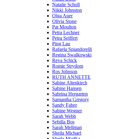
Natalie Scholl
Nikki Johnston
Olga Auer
Olivia Stone
Pat Moulton
Petra Lechner
Petra Seiffert
Ping Lau
Rafaela Spiandorelli
Regina Swalkowski
Reva Schick
Romie Strydom
Ros Johnson
RUTH ANNETTE
Sabine Altenkirch
Sabine Hansen
Sabrina Hergarten
Samantha Gregory
Sandy Faber
Sabine Wegner
Sarah Webb
Sebilla Bos
Sarah Mellman
Sheila Michael
Sheila Morfka