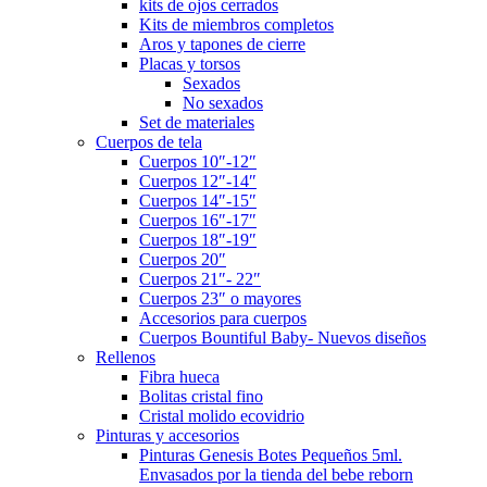
kits de ojos cerrados
Kits de miembros completos
Aros y tapones de cierre
Placas y torsos
Sexados
No sexados
Set de materiales
Cuerpos de tela
Cuerpos 10″-12″
Cuerpos 12″-14″
Cuerpos 14″-15″
Cuerpos 16″-17″
Cuerpos 18″-19″
Cuerpos 20″
Cuerpos 21″- 22″
Cuerpos 23″ o mayores
Accesorios para cuerpos
Cuerpos Bountiful Baby- Nuevos diseños
Rellenos
Fibra hueca
Bolitas cristal fino
Cristal molido ecovidrio
Pinturas y accesorios
Pinturas Genesis Botes Pequeños 5ml.
Envasados por la tienda del bebe reborn