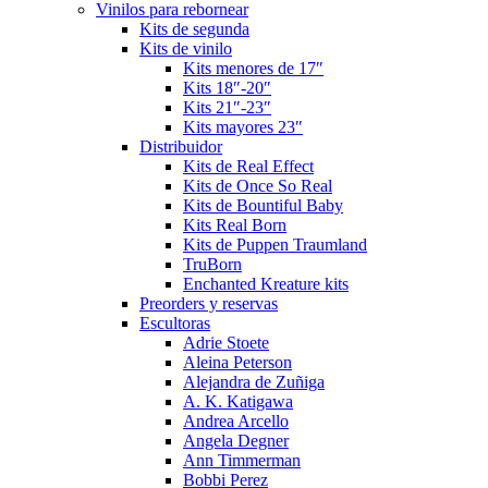
Vinilos para rebornear
Kits de segunda
Kits de vinilo
Kits menores de 17″
Kits 18″-20″
Kits 21″-23″
Kits mayores 23″
Distribuidor
Kits de Real Effect
Kits de Once So Real
Kits de Bountiful Baby
Kits Real Born
Kits de Puppen Traumland
TruBorn
Enchanted Kreature kits
Preorders y reservas
Escultoras
Adrie Stoete
Aleina Peterson
Alejandra de Zuñiga
A. K. Katigawa
Andrea Arcello
Angela Degner
Ann Timmerman
Bobbi Perez