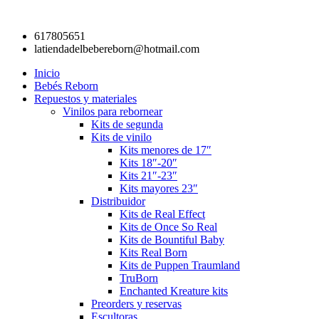
Ir
al
617805651
contenido
latiendadelbebereborn@hotmail.com
Inicio
Bebés Reborn
Repuestos y materiales
Vinilos para rebornear
Kits de segunda
Kits de vinilo
Kits menores de 17″
Kits 18″-20″
Kits 21″-23″
Kits mayores 23″
Distribuidor
Kits de Real Effect
Kits de Once So Real
Kits de Bountiful Baby
Kits Real Born
Kits de Puppen Traumland
TruBorn
Enchanted Kreature kits
Preorders y reservas
Escultoras