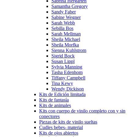
Sabrina Hergarten
Samantha Gregory
Sandy Faber
Sabine Wegner
Sarah Webb
Sebilla Bos
Sarah Mellman
Sheila Michael
Sheila Morfka
Sienna Kuhlstrom
Sigrid Bock
Susan Lippl
Sylvia Manning
Tasha Edenhom
Tiffany Campbell
Tina Kewy
Wendy Dickison
Kits de Edición limitada
Kits de fantasía
Kits de animales
Kits con cuerpo de vinilo completo con y sin
conectores
Piezas de kits de vinilo sueltas
Cudles bebes- material
Kits de ojos abiertos