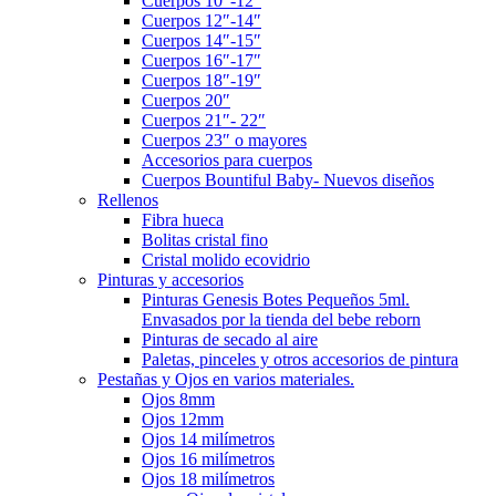
Cuerpos 10″-12″
Cuerpos 12″-14″
Cuerpos 14″-15″
Cuerpos 16″-17″
Cuerpos 18″-19″
Cuerpos 20″
Cuerpos 21″- 22″
Cuerpos 23″ o mayores
Accesorios para cuerpos
Cuerpos Bountiful Baby- Nuevos diseños
Rellenos
Fibra hueca
Bolitas cristal fino
Cristal molido ecovidrio
Pinturas y accesorios
Pinturas Genesis Botes Pequeños 5ml.
Envasados por la tienda del bebe reborn
Pinturas de secado al aire
Paletas, pinceles y otros accesorios de pintura
Pestañas y Ojos en varios materiales.
Ojos 8mm
Ojos 12mm
Ojos 14 milímetros
Ojos 16 milímetros
Ojos 18 milímetros