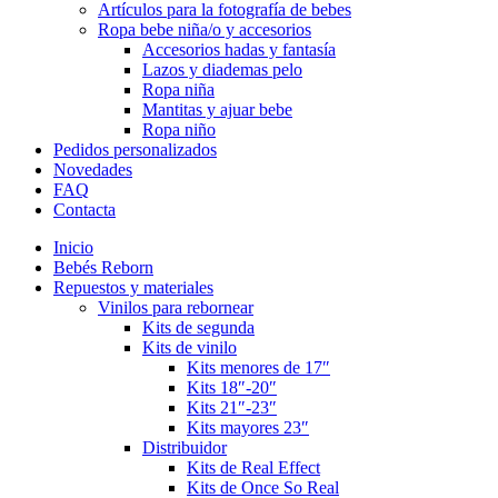
Artículos para la fotografía de bebes
Ropa bebe niña/o y accesorios
Accesorios hadas y fantasía
Lazos y diademas pelo
Ropa niña
Mantitas y ajuar bebe
Ropa niño
Pedidos personalizados
Novedades
FAQ
Contacta
Inicio
Bebés Reborn
Repuestos y materiales
Vinilos para rebornear
Kits de segunda
Kits de vinilo
Kits menores de 17″
Kits 18″-20″
Kits 21″-23″
Kits mayores 23″
Distribuidor
Kits de Real Effect
Kits de Once So Real