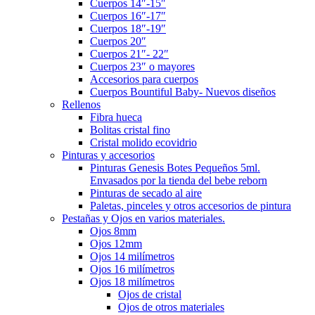
Cuerpos 14″-15″
Cuerpos 16″-17″
Cuerpos 18″-19″
Cuerpos 20″
Cuerpos 21″- 22″
Cuerpos 23″ o mayores
Accesorios para cuerpos
Cuerpos Bountiful Baby- Nuevos diseños
Rellenos
Fibra hueca
Bolitas cristal fino
Cristal molido ecovidrio
Pinturas y accesorios
Pinturas Genesis Botes Pequeños 5ml.
Envasados por la tienda del bebe reborn
Pinturas de secado al aire
Paletas, pinceles y otros accesorios de pintura
Pestañas y Ojos en varios materiales.
Ojos 8mm
Ojos 12mm
Ojos 14 milímetros
Ojos 16 milímetros
Ojos 18 milímetros
Ojos de cristal
Ojos de otros materiales