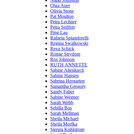
Nikki Johnston
Olga Auer
Olivia Stone
Pat Moulton
Petra Lechner
Petra Seiffert
Ping Lau
Rafaela Spiandorelli
Regina Swalkowski
Reva Schick
Romie Strydom
Ros Johnson
RUTH ANNETTE
Sabine Altenkirch
Sabine Hansen
Sabrina Hergarten
Samantha Gregory
Sandy Faber
Sabine Wegner
Sarah Webb
Sebilla Bos
Sarah Mellman
Sheila Michael
Sheila Morfka
Sienna Kuhlstrom