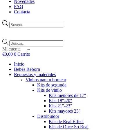
Novedades
FAQ
Contacta
Búsqueda
de
productos
Búsqueda
de
Mi cuenta –
productos
€
0,00
0
Carrito
Inicio
Bebés Reborn
Repuestos y materiales
Vinilos para rebornear
Kits de segunda
Kits de vinilo
Kits menores de 17″
Kits 18″-20″
Kits 21″-23″
Kits mayores 23″
Distribuidor
Kits de Real Effect
Kits de Once So Real