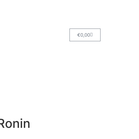
€
0,00
Ronin