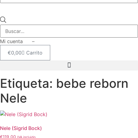
Búsqueda
de
productos
Mi cuenta –
€
0,00
Carrito
Etiqueta: bebe reborn
Nele
Nele (Sigrid Bock)
€
119,00
IVA incluido