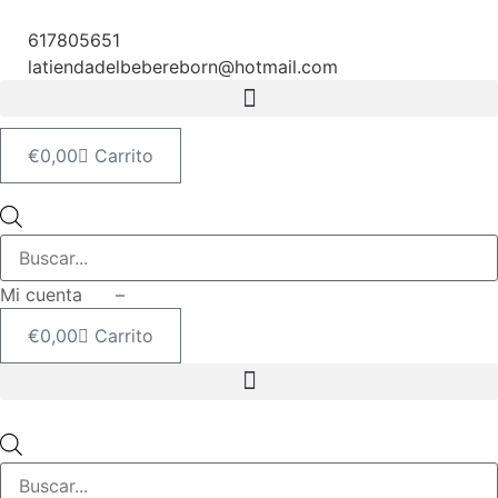
Ir
al
617805651
contenido
latiendadelbebereborn@hotmail.com
€
0,00
Carrito
Búsqueda
de
productos
Mi cuenta –
€
0,00
Carrito
Búsqueda
de
productos