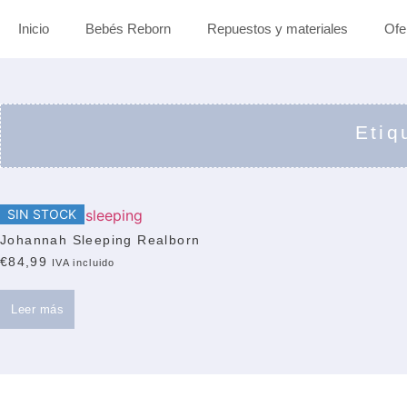
Inicio
Bebés Reborn
Repuestos y materiales
Ofe
Etiq
SIN STOCK
Johannah Sleeping Realborn
€
84,99
IVA incluido
Leer más