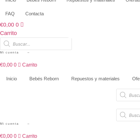
Ir
al
FAQ
Contacta
contenido
€
0,00
0
Carrito
Búsqueda
de
productos
Mi cuenta –
€
0,00
0
Carrito
Inicio
Bebés Reborn
Repuestos y materiales
Ofe
Búsqueda
de
productos
Búsqueda
de
productos
Mi cuenta –
€
0,00
0
Carrito