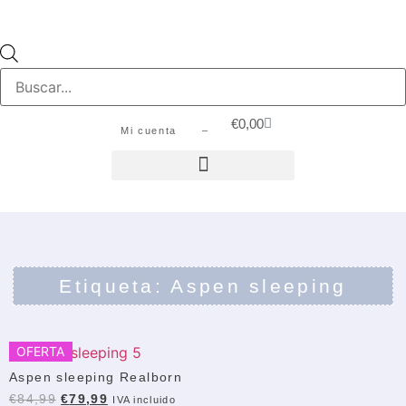
€
0,00
Mi cuenta –
Etiqueta: Aspen sleeping
OFERTA
Aspen sleeping Realborn
€
84,99
€
79,99
IVA incluido